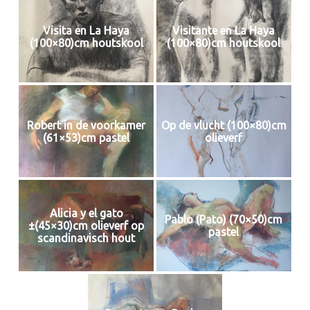
Visita en La Haya
Visitante en La Haya
(100×80)cm houtskool
(100×80)cm houtskool
Robert in de voorkamer
Op de vlucht (100×80)cm
(61×53)cm pastel
olieverf
Alicia y el gato
Pablo (Pato) (70×50)cm
±(45×30)cm olieverf op
pastel
scandinavisch hout