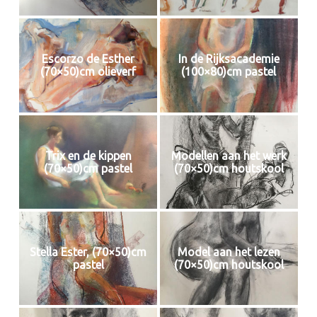
Escorzo de Esther
In de Rijksacademie
(70×50)cm olieverf
(100×80)cm pastel
Trix en de kippen
Modellen aan het werk
(70×50)cm pastel
(70×50)cm houtskool
Stella Ester, (70×50)cm
Model aan het lezen
pastel
(70×50)cm houtskool