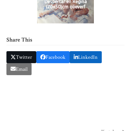
Despertar en Regina
(70×50)cm olieverf
Share This
Twitter
Facebook
LinkedIn
Email