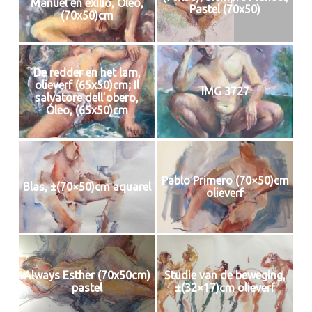
Manuel en exilio, Óleo,
Pastel (70x50)
(70x50)cm
De redder en het lam,
olieverf (65x50)cm; Il
IMG 3727
salvatore dell’obero,
Óleo, (65x50)cm
Pablo Primero (70×50)cm
Blas, ±(70×50)cm aquarel
olieverf
Always Esther (70x50cm)
Studie van de beweging,
pastel
±(32×17)cm olieverf